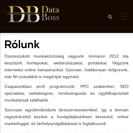
Skip
to
main
content
Rólunk
Összeszokott munkaközösség vagyunk. Immáron 2012 óta
készítünk honlapokat, webáruházakat, portálokat. Végzünk
internetes online kampányokat. Gyorsan, hatékonyan dolgozunk,
már fél szavakból is megértjük egymást.
Csapatunkban profi programozók, PPC szakember, SEO
specialista, webdesigner, rendszergazda és ügyfélkapcsolati
munkatársak találhatók.
Szorosan együttműködünk társszervezeteinkkel, így a domain
regisztrációtól kezdve a honlapfejlesztésen keresztül, online
marketinggel, és tárhelyszolgáltatással is foglalkozunk.