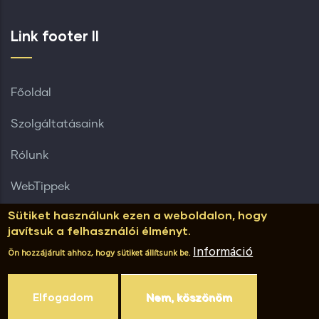
Link footer II
Főoldal
Szolgáltatásaink
Rólunk
WebTippek
Sütiket használunk ezen a weboldalon, hogy
Referenciák
javítsuk a felhasználói élményt.
Információ
Ügyfeleinknek
Ön hozzájárult ahhoz, hogy sütiket állítsunk be.
Elfogadom
Nem, köszönöm