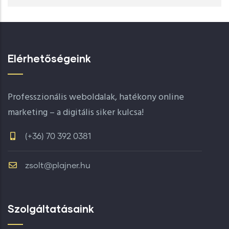
Elérhetőségeink
Professzionális weboldalak, hatékony online
marketing – a digitális siker kulcsa!
(+36) 70 392 0381
zsolt@plajner.hu
Szolgáltatásaink