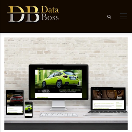
Ugrás
a
tartalomra