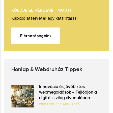
KÜLDJE EL KÉRDÉSÉT MOST!
Kapcsolatfelvétel egy kattintással
Elérhetőségeink
Honlap & Webáruház Tippek
Innováció és jövőbiztos
webmegoldások – Fejlődjön a
digitális világ élvonalában
WEBTIPP
/
18 ÁPR, 2025