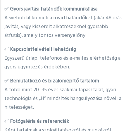
✅
Gyors javítási határidők kommunikálása
A weboldal kiemeli a rövid határidőket (akár 48 órás
javítás, vagy kiszerelt alkatrészeknél gyorsabb
átfutás), amely fontos versenyelőny.
✅
Kapcsolatfelvételi lehetőség
Egyszerű űrlap, telefonos és e-mailes elérhetőség a
gyors ügyintézés érdekében.
✅
Bemutatkozó és bizalomépítő tartalom
A több mint 20–35 éves szakmai tapasztalat, gyári
technológia és „H” minősítés hangsúlyozása növeli a
hitelességet.
✅
Fotógaléria és referenciák
Képi tartalmak a szolgáltatásokról és munkákról,