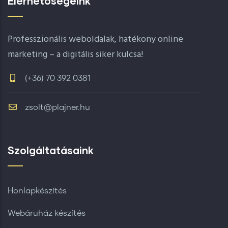
Elérhetőségeink
Professzionális weboldalak, hatékony online
marketing – a digitális siker kulcsa!
(+36) 70 392 0381
zsolt@plajner.hu
Szolgáltatásaink
Honlapkészítés
Webáruház készítés