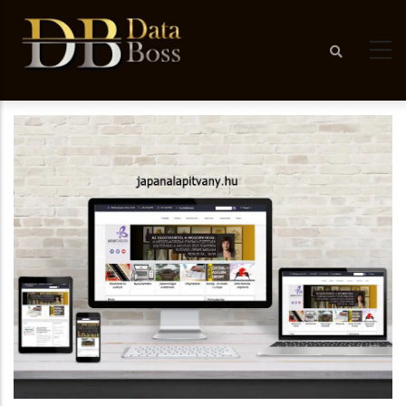
Ugrás
a
tartalomra